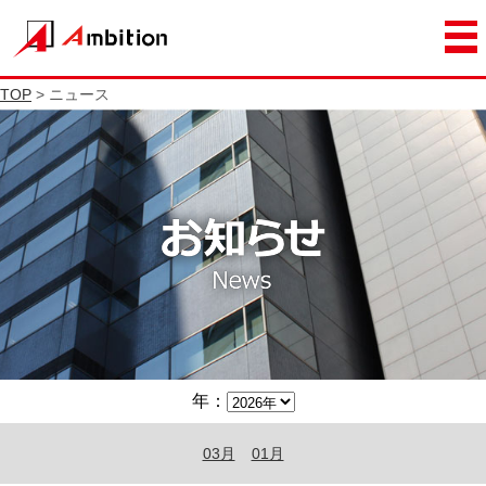
TOP
> ニュース
年：
03月
01月