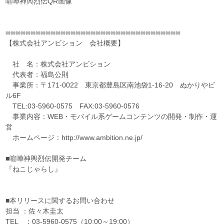
喧嘩神輿烈伝QR画像
∞∞∞∞∞∞∞∞∞∞∞∞∞∞∞∞∞∞∞∞∞∞∞∞∞∞∞∞∞∞∞∞∞∞∞
【株式会社アンビション 会社概要】
社 名：株式会社アンビション
代表者：福島公則
事業所：〒171-0022 東京都豊島区南池袋1-16-20 ぬかりやビ
ル6F
TEL:03-5960-0575 FAX:03-5960-0576
事業内容：WEB・モバイル系ゲームコンテンツの開発・制作・運
営
ホームページ：http://www.ambition.ne.jp/
■喧嘩神輿烈伝開発チーム
『ねこじゃらし』
■本リリースに関するお問い合わせ
担当 ：佐々木圭太
TEL ：03-5960-0575（10:00～19:00）