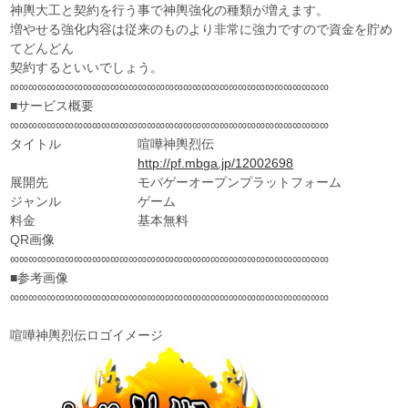
神輿大工と契約を行う事で神輿強化の種類が増えます。
増やせる強化内容は従来のものより非常に強力ですので資金を貯め
てどんどん
契約するといいでしょう。
∞∞∞∞∞∞∞∞∞∞∞∞∞∞∞∞∞∞∞∞∞∞∞∞∞∞∞∞∞∞∞∞∞∞∞
■サービス概要
∞∞∞∞∞∞∞∞∞∞∞∞∞∞∞∞∞∞∞∞∞∞∞∞∞∞∞∞∞∞∞∞∞∞∞
タイトル 喧嘩神輿烈伝
http://pf.mbga.jp/12002698
展開先 モバゲーオープンプラットフォーム
ジャンル ゲーム
料金 基本無料
QR画像
∞∞∞∞∞∞∞∞∞∞∞∞∞∞∞∞∞∞∞∞∞∞∞∞∞∞∞∞∞∞∞∞∞∞∞
■参考画像
∞∞∞∞∞∞∞∞∞∞∞∞∞∞∞∞∞∞∞∞∞∞∞∞∞∞∞∞∞∞∞∞∞∞∞
喧嘩神輿烈伝ロゴイメージ