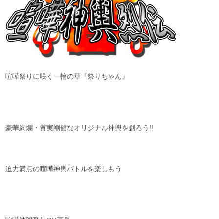
喧嘩祭りに咲く一輪の華『祭りちゃん』
豪華絢爛・質実剛健なオリジナル神輿を創ろう!!
迫力満点の喧嘩神輿バトルを楽しもう