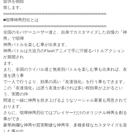
提供を開始
致します。
∞∞∞∞∞∞∞∞∞∞∞∞∞∞∞∞∞∞∞∞∞∞∞∞∞∞∞∞∞∞∞∞∞∞∞
■喧嘩神輿烈伝とは
∞∞∞∞∞∞∞∞∞∞∞∞∞∞∞∞∞∞∞∞∞∞∞∞∞∞∞∞∞∞∞∞∞∞∞
全国のモバゲーユーザー達と、自身でカスタマイズした自慢の『神
輿』で喧嘩
神輿バトルを楽しむ事が出来ます。
神輿バトルは大迫力のFlashアニメで手に汗握るバトルアクション
が展開され
ます。
また、全国のライバル達と無差別バトルを楽しむ事も出来れば、友
達を誘う事
で一人で行うより、効果の高い『友達強化』を行う事もできます。
この『友達強化』は誘う友達が多ければ多い程効果が上がるとい
う、実際の仲
間達と一緒に神輿を担ぎ上げるようなソーシャル要素も用意されて
おります。
さらに、喧嘩神輿烈伝ではプレイヤーだけのオリジナル神輿を創る
事ができ、
豪華絢爛な神輿や質実剛健な神輿等、多種多様なカスタマイズを楽
しむ事が出