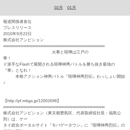
02月
01月
報道関係者各位
プレスリリース
2010年9月22日
株式会社アンビション
∞∞∞∞∞∞∞∞∞∞∞∞∞∞∞∞∞∞∞∞∞∞∞∞∞∞∞∞∞∞∞∞∞∞∞
火事と喧嘩は江戸の
華！
ド派手なFlashで展開される喧嘩神輿バトルを勝ち抜き最強の
『華』となれ！
本格アクション神輿バトル『喧嘩神輿烈伝』わっしょい開始
♪
【http://pf.mbga.jp/12002698】
∞∞∞∞∞∞∞∞∞∞∞∞∞∞∞∞∞∞∞∞∞∞∞∞∞∞∞∞∞∞∞∞∞∞∞
株式会社アンビション（東京都豊島区、代表取締役社長：福島公
則）は、ケー
タイ総合ポータルサイト『モバゲータウン』に『喧嘩神輿烈伝』の