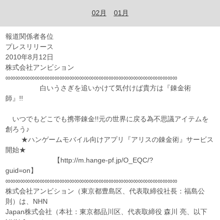
02月
01月
報道関係者各位
プレスリリース
2010年8月12日
株式会社アンビション
∞∞∞∞∞∞∞∞∞∞∞∞∞∞∞∞∞∞∞∞∞∞∞∞∞∞∞∞∞∞∞∞∞∞∞
白いうさぎを追いかけて気付けば貴方は『錬金術
師』!!
いつでもどこでも携帯錬金!!元の世界に戻る為不思議アイテムを
創ろう♪
★ハンゲームモバイル向けアプリ『アリスの錬金術』サービス
開始★
【http://m.hange-pf.jp/O_EQC/?
guid=on】
∞∞∞∞∞∞∞∞∞∞∞∞∞∞∞∞∞∞∞∞∞∞∞∞∞∞∞∞∞∞∞∞∞∞∞
株式会社アンビション（東京都豊島区、代表取締役社長：福島公
則）は、NHN
Japan株式会社（本社：東京都品川区、代表取締役 森川 亮、以下