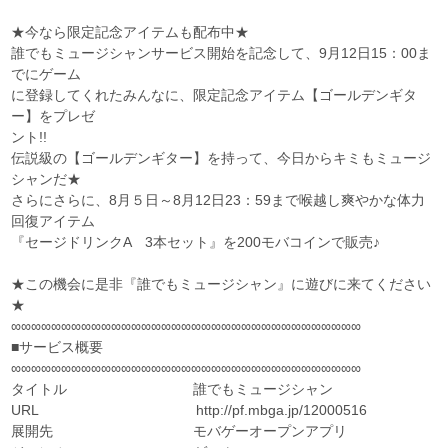
★今なら限定記念アイテムも配布中★
誰でもミュージシャンサービス開始を記念して、9月12日15：00ま
でにゲーム
に登録してくれたみんなに、限定記念アイテム【ゴールデンギタ
ー】をプレゼ
ント!!
伝説級の【ゴールデンギター】を持って、今日からキミもミュージ
シャンだ★
さらにさらに、8月５日～8月12日23：59まで喉越し爽やかな体力
回復アイテム
『セージドリンクA 3本セット』を200モバコインで販売♪
★この機会に是非『誰でもミュージシャン』に遊びに来てください
★
∞∞∞∞∞∞∞∞∞∞∞∞∞∞∞∞∞∞∞∞∞∞∞∞∞∞∞∞∞∞∞∞∞∞∞
■サービス概要
∞∞∞∞∞∞∞∞∞∞∞∞∞∞∞∞∞∞∞∞∞∞∞∞∞∞∞∞∞∞∞∞∞∞∞
タイトル 誰でもミュージシャン
URL http://pf.mbga.jp/12000516
展開先 モバゲーオープンアプリ