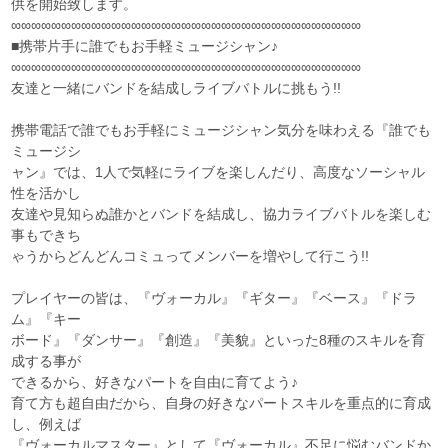
供を開始致します。
∞∞∞∞∞∞∞∞∞∞∞∞∞∞∞∞∞∞∞∞∞∞∞∞∞∞∞∞∞∞∞∞∞∞∞
■携帯片手に誰でもお手軽ミュージシャン♪
∞∞∞∞∞∞∞∞∞∞∞∞∞∞∞∞∞∞∞∞∞∞∞∞∞∞∞∞∞∞∞∞∞∞∞
友達と一緒にバンドを結成しライブバトルに挑もう!!
携帯電話で誰でもお手軽にミュージシャン気分を味わえる『誰でも
ミュージシ
ャン』では、1人で気軽にライブを楽しんだり、高度なソーシャル
性を活かし
友達や見知らぬ誰かとバンドを結成し、協力ライブバトルを楽しむ
事もできち
ゃうからどんどんコミュってメンバーを増やして行こう!!
プレイヤーの皆は、『ヴォーカル』『ギター』『ベース』『ドラ
ム』『キー
ボード』『ダンサー』『創造』『美貌』といった8種のスキルを育
成する事が
できるから、好きなパートを自由に育てよう♪
育て方も超自由だから、自身の好きなパートスキルを重点的に育成
し、例えば
『ヴォーカルマスター』として『ヴォーカル』不足に悩むバンドか