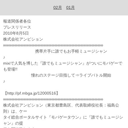
02月
01月
報道関係者各位
プレスリリース
2010年8月5日
株式会社アンビション
∞∞∞∞∞∞∞∞∞∞∞∞∞∞∞∞∞∞∞∞∞∞∞∞∞∞∞∞∞∞∞∞∞∞∞
携帯片手に誰でもお手軽ミュージシャン
♪
mixiで人気を博した『誰でもミュージシャン』がついにモバゲーで
も登場!!
憧れのステージ目指して⇒ライブバトル開始
♪
【http://pf.mbga.jp/12000516】
∞∞∞∞∞∞∞∞∞∞∞∞∞∞∞∞∞∞∞∞∞∞∞∞∞∞∞∞∞∞∞∞∞∞∞
株式会社アンビション（東京都豊島区、代表取締役社長：福島公
則）は、ケー
タイ総合ポータルサイト『モバゲータウン』に『誰でもミュージシ
ャン』の提