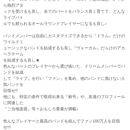
ら熱烈アタ
ックを受けるも良し、全てのパートをバランス良く育てて、どんな
ライブバト
ルでも頼られるオールラウンドプレイヤーになるも良し♪
バンドメンバーは自由にカスタマイズできるから『ドラム』だけの
ワイルドミ
ュージックなバンドを結成するも良し『ヴォーカル』だらけのアカ
ペラチーム
を結成するも良し★
色んなパートのプレイヤーから選び抜いた、ドリームメンバーでバ
ンドを結成
して『ライブ』を行い『ファン』を集め、他のバンドに負けない人
気バンドを
目指せ!!
他にも、特定の条件で取得出来る『称号』や、友達のプロフィール
に関連した
『ご当地楽器』等々おもしろ要素が満載♪
色んなプレイヤーと最高のバンドを組んでファン100万人を目指
せ!!!