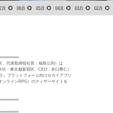
07月
06月
05月
04月
03月
02月
∞∞∞∞∞∞∞
区、代表取締役社長：福島公則）は
（本社：東京都新宿区、CEO：井口尊仁）
カメラ』プラットフォーム向けセカイアプリ
オンラインRPG）のティザーサイトを
∞∞∞∞∞∞∞
∞∞∞∞∞∞∞