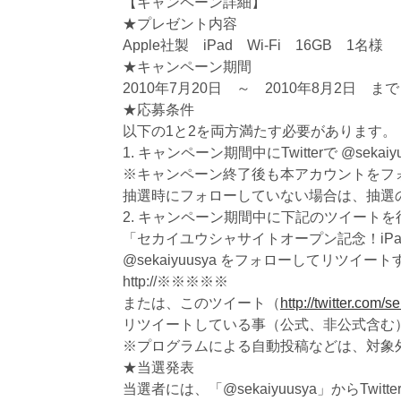
【キャンペーン詳細】
★プレゼント内容
Apple社製 iPad Wi-Fi 16GB 1名様
★キャンペーン期間
2010年7月20日 ～ 2010年8月2日 まで
★応募条件
以下の1と2を両方満たす必要があります。
1. キャンペーン期間中にTwitterで @sekaiyuu
※キャンペーン終了後も本アカウントをフ
抽選時にフォローしていない場合は、抽選
2. キャンペーン期間中に下記のツイート
「セカイユウシャサイトオープン記念！iPad W
@sekaiyuusya をフォローしてリツイ
http://※※※※※
または、このツイート（
http://twitter.com
リツイートしている事（公式、非公式含む
※プログラムによる自動投稿などは、対象
★当選発表
当選者には、「@sekaiyuusya」からTwi