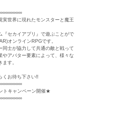
∞∞∞∞∞∞∞
現実世界に現れたモンスターと魔王
ム『セカイアプリ』で遊ぶことがで
R)オンラインRPGです。
ー同士が協力して共通の敵と戦って
業やアバター要素によって、様々な
きます。
くお待ち下さい!!
∞∞∞∞∞∞∞
ゼントキャンペーン開催★
∞∞∞∞∞∞∞