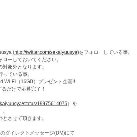
sya (
http://twitter.com/sekaiyuusya
)をフォローしている事。
ォローしておいてください。
の対象外となります。
を行っている事。
i-Fi（16GB）プレゼント企画!!
ートするだけで応募完了！
/sekaiyuusya/status/18975614075
）を
）。
外とさせて頂きます。
tterのダイレクトメッセージ(DM)にて