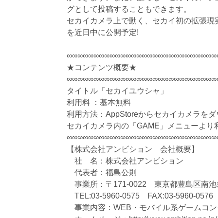
グとして投稿することもできます。
セカイカメラ上で動く、セカイ初の拡張現
を近日中に公開予定!
∞∞∞∞∞∞∞∞∞∞∞∞∞∞∞∞∞∞∞∞∞∞∞∞∞∞∞∞
★コンテンツ概要★
∞∞∞∞∞∞∞∞∞∞∞∞∞∞∞∞∞∞∞∞∞∞∞∞∞∞∞∞
タイトル「セカイユウシャ」
利用料 ：基本無料
利用方法：AppStoreからセカイカメラを
セカイカメラ内の「GAME」メニューより
∞∞∞∞∞∞∞∞∞∞∞∞∞∞∞∞∞∞∞∞∞∞∞∞∞∞∞∞
【株式会社アンビション 会社概要】
社 名：株式会社アンビション
代表者：福島公則
事業所：〒171-0022 東京都豊島区南池袋
TEL:03-5960-0575 FAX:03-5960-0576
事業内容：WEB・モバイル系ゲームコン