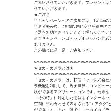
ご連絡させていただきます。プレゼントは
せていただきます。
★ご注意
当キャンペーンへのご参加には、Twitter
当選者発表後、2週間以内に商品発送先の
当選を無効とさせていただく場合がござい
※本キャンペーンはアップルジャパン株式
ありません。
この機会に是非是非ご参加下さい!!
∞∞∞∞∞∞∞∞∞∞∞∞∞∞∞∞∞∞∞∞∞∞∞∞∞∞∞∞
★セカイカメラとは★
∞∞∞∞∞∞∞∞∞∞∞∞∞∞∞∞∞∞∞∞∞∞∞∞∞∞∞∞
「セカイカメラ」は、頓智ドット株式会社
ラ機能を利用して、現実世界にコンピュー
験ができるアプリケーションです。端末を
「その時」に対応した情報をインターネッ
空間に重ね合わせて表示される“エアタグ”
ができます。また、誰でも「セカイカメラ