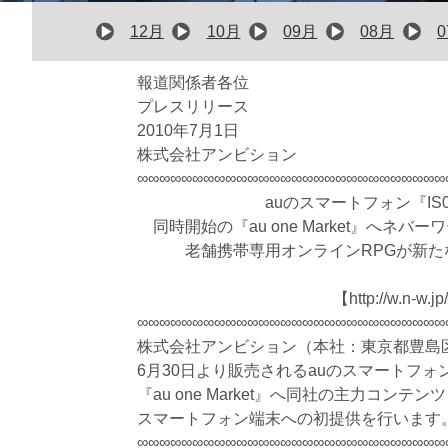
12月
10月
09月
08月
報道関係者各位
プレスリリース
2010年7月1日
株式会社アンビション
∞∞∞∞∞∞∞∞∞∞∞∞∞∞∞∞∞∞∞∞∞∞∞∞∞∞∞∞
auのスマートフォン『I
同時開始の『au one Market』へネバーワ
老舗携帯専用オンラインRPGが新
【http://w.
∞∞∞∞∞∞∞∞∞∞∞∞∞∞∞∞∞∞∞∞∞∞∞∞∞∞∞∞
株式会社アンビション（本社：東京都豊島
6月30日より販売されるauのスマートフォ
『au one Market』へ同社の主力コン
スマートフォン端末への初提供を行います
∞∞∞∞∞∞∞∞∞∞∞∞∞∞∞∞∞∞∞∞∞∞∞∞∞∞∞∞