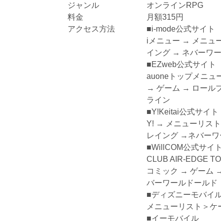
ジャンル オンラインRPG
料金 月額315円
アクセス方法 ■i-mode公式サイト
iメニュー → メニューリスト 
イング → ネバーワールド
■EZweb公式サイト
auoneトップメニュー → カ
→ ゲーム → ロールプレイン
ライン
■Y!Keitai公式サイト
Y! → メニューリスト → ケ
レイング →ネバーワー
■WillCOM公式サイ
CLUB AIR-EDGE TOP → 
コミック → ゲーム → [2]オ
バーワールドールド【オ
■ディズニーモバイ
メニューリスト＞ケータイゲ
■イーモバイル