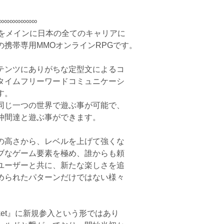
∞∞∞∞∞∞∞
アをメインに日本の全てのキャリアに
携帯専用MMOオンラインRPGです。
テンツにありがちな定型文によるコ
タイムフリーワードコミュニケーシ
す。
同じ一つの世界で遊ぶ事が可能で、
仲間達と遊ぶ事ができます。
の高さから、レベルを上げて強くな
ブなゲーム要素を極め、誰からも頼
ユーザーと共に、新たな楽しさを追
められたパターンだけではない様々
rket』に新規参入という形ではあり