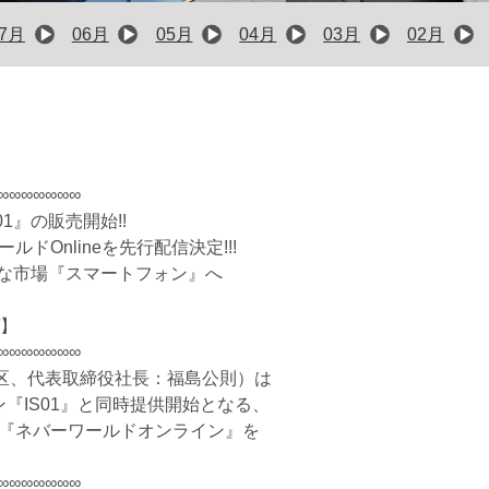
07月
06月
05月
04月
03月
02月
∞∞∞∞∞∞∞
S01』の販売開始!!
ールドOnlineを先行配信決定!!!
たな市場『スマートフォン』へ
n-w.jp/】
∞∞∞∞∞∞∞
区、代表取締役社長：福島公則）は
ン『IS01』と同時提供開始となる、
テンツ『ネバーワールドオンライン』を
。
∞∞∞∞∞∞∞