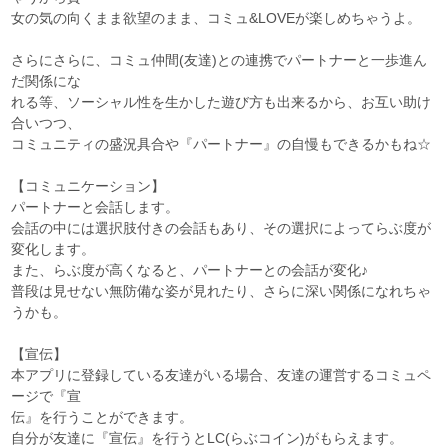
女の気の向くまま欲望のまま、コミュ&LOVEが楽しめちゃうよ。
さらにさらに、コミュ仲間(友達)との連携でパートナーと一歩進ん
だ関係にな
れる等、ソーシャル性を生かした遊び方も出来るから、お互い助け
合いつつ、
コミュニティの盛況具合や『パートナー』の自慢もできるかもね☆
【コミュニケーション】
パートナーと会話します。
会話の中には選択肢付きの会話もあり、その選択によってらぶ度が
変化します。
また、らぶ度が高くなると、パートナーとの会話が変化♪
普段は見せない無防備な姿が見れたり、さらに深い関係になれちゃ
うかも。
【宣伝】
本アプリに登録している友達がいる場合、友達の運営するコミュペ
ージで『宣
伝』を行うことができます。
自分が友達に『宣伝』を行うとLC(らぶコイン)がもらえます。