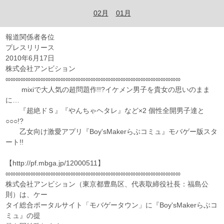
02月
01月
報道関係者各位
プレスリリース
2010年6月17日
株式会社アンビション
∞∞∞∞∞∞∞∞∞∞∞∞∞∞∞∞∞∞∞∞∞∞∞∞∞∞∞∞∞∞∞∞∞∞∞
mixiで大人気の超問題作!!?イケメン男子を貴女の思いのまま
に…
『超絶ドＳ』『やんちゃヘタレ』など×2 個性全開男子達と
○○○!?
乙女向け激愛アプリ『Boy'sMakerらぶコミュ』モバゲー版スタ
ート!!
【http://pf.mbga.jp/12000511】
∞∞∞∞∞∞∞∞∞∞∞∞∞∞∞∞∞∞∞∞∞∞∞∞∞∞∞∞∞∞∞∞∞∞∞
株式会社アンビション（東京都豊島区、代表取締役社長：福島公
則）は、ケー
タイ総合ポータルサイト「モバゲータウン」に『Boy'sMakerらぶコ
ミュ』の提