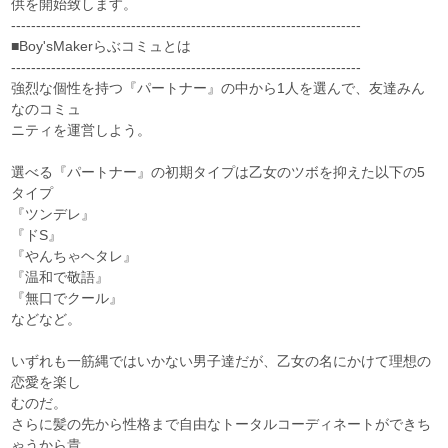
供を開始致します。
----------------------------------------------------------------------
■Boy'sMakerらぶコミュとは
----------------------------------------------------------------------
強烈な個性を持つ『パートナー』の中から1人を選んで、友達みん
なのコミュ
ニティを運営しよう。
選べる『パートナー』の初期タイプは乙女のツボを抑えた以下の5
タイプ
『ツンデレ』
『ドS』
『やんちゃヘタレ』
『温和で敬語』
『無口でクール』
などなど。
いずれも一筋縄ではいかない男子達だが、乙女の名にかけて理想の
恋愛を楽し
むのだ。
さらに髪の先から性格まで自由なトータルコーディネートができち
ゃうから貴