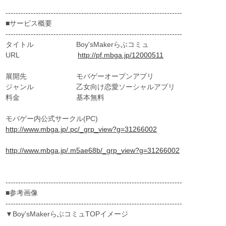
----------------------------------------------------------------------
■サービス概要
----------------------------------------------------------------------
タイトル Boy'sMakerらぶコミュ
URL
http://pf.mbga.jp/12000511
展開先 モバゲーオープンアプリ
ジャンル 乙女向け恋愛ソーシャルアプリ
料金 基本無料
モバゲー内公式サークル(PC)
http://www.mbga.jp/.pc/_grp_view?g=31266002
http://www.mbga.jp/.m5ae68b/_grp_view?g=31266002
----------------------------------------------------------------------
■参考画像
----------------------------------------------------------------------
▼Boy'sMakerらぶコミュTOPイメージ