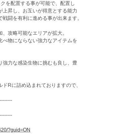
ミクを配置する事が可能で、配置し
が上昇し、お互いが得意とする能力
で戦闘を有利に進める事が出来ます。
加、攻略可能なエリアが拡大。
比べ物にならない強力なアイテムを
り強力な感染生物に挑むも良し、豊
ルドRに詰め込まれておりますので、
--------
--------
17420/?guid=ON