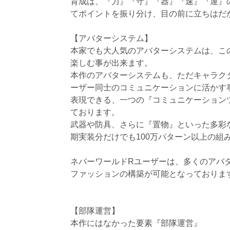
育成は、『力』『守』『器』『速』『運』
てポイントを振り分け、目の前に立ちはだ
【アバターシステム】
本家でも大人気のアバターシステムは、こ
楽しむ事が出来ます。
本作のアバターシステムも、ただキャラク
ーザー同士のコミュニケーションに活かす
表現できる、一つの『コミュニケーション
ております。
武器や防具、さらに『置物』といった多彩
期実装分だけでも100万パターン以上の組
ネバーワールドRユーザーは、多くのアバ
ファッションの構築が可能となっておりま
【部隊運営】
本作にはなかった要素『部隊運営』