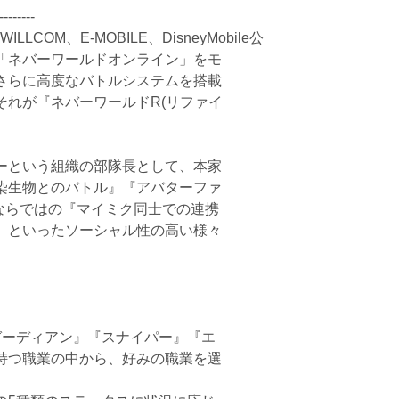
--------
ILLCOM、E-MOBILE、DisneyMobile公
「ネバーワールドオンライン」をモ
さらに高度なバトルシステムを搭載
それが『ネバーワールドR(リファイ
ーという組織の部隊長として、本家
染生物とのバトル』『アバターファ
iならではの『マイミク同士での連携
』といったソーシャル性の高い様々
ガーディアン』『スナイパー』『エ
持つ職業の中から、好みの職業を選