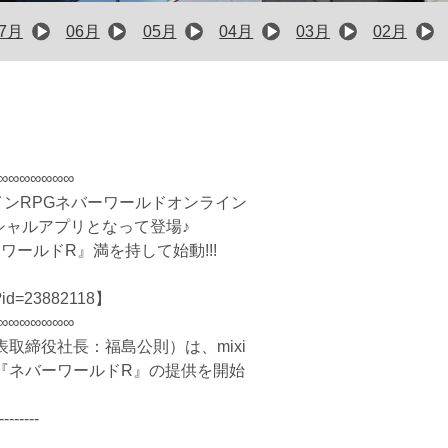
07月
06月
05月
04月
03月
02月
∞∞∞∞∞∞∞
インRPGネバーワールドオンライン
ーシャルアプリとなって登場♪
ワールドR』満を持して始動!!!
nd.pl?id=23882118】
∞∞∞∞∞∞∞
取締役社長：福島公則）は、mixi
『ネバーワールドR』の提供を開始
--------