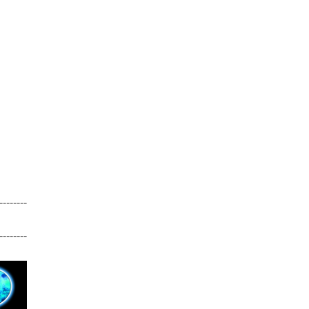
--------
--------