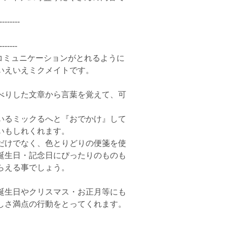
--------
-------
にコミュニケーションがとれるように
いえいえミクメイトです。
べりした文章から言葉を覚えて、可
いるミックるへと『おでかけ』して
いもしれくれます。
だけでなく、色とりどりの便箋を使
誕生日・記念日にぴったりのものも
らえる事でしょう。
誕生日やクリスマス・お正月等にも
しさ満点の行動をとってくれます。