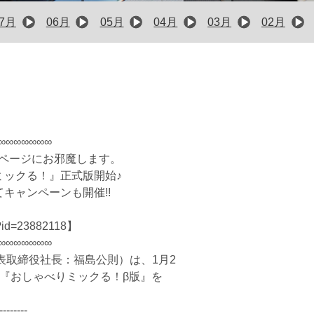
07月
06月
05月
04月
03月
02月
∞∞∞∞∞∞∞
イページにお邪魔します。
りミックる！』正式版開始♪
てキャンペーンも開催!!
nd.pl?id=23882118】
∞∞∞∞∞∞∞
表取締役社長：福島公則）は、1月2
リ『おしゃべりミックる！β版』を
--------