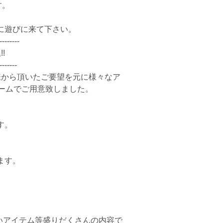
す。
に遊びに来て下さい。
--------
!
-------
様から頂いたご要望を元に様々なア
ュームでご用意致しました。
す。
ます。
。
ないアイテム等盛りだくさんの内容で