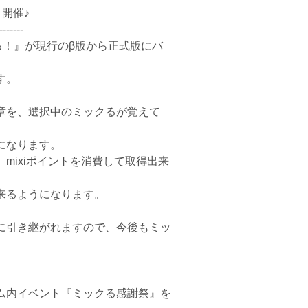
開催♪
-------
る！』が現行のβ版から正式版にバ
す。
章を、選択中のミックるが覚えて
になります。
mixiポイントを消費して取得出来
来るようになります。
に引き継がれますので、今後もミッ
ム内イベント『ミックる感謝祭』を