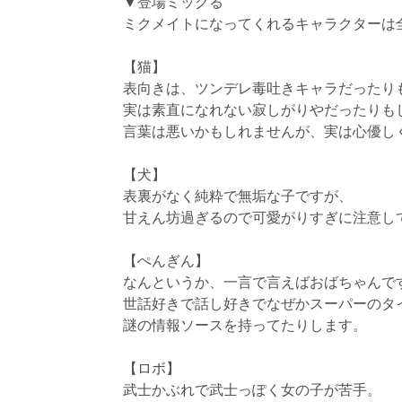
▼登場ミックる
ミクメイトになってくれるキャラクターは
【猫】
表向きは、ツンデレ毒吐きキャラだったり
実は素直になれない寂しがりやだったりも
言葉は悪いかもしれませんが、実は心優し
【犬】
表裏がなく純粋で無垢な子ですが、
甘えん坊過ぎるので可愛がりすぎに注意し
【ぺんぎん】
なんというか、一言で言えばおばちゃんで
世話好きで話し好きでなぜかスーパーのタ
謎の情報ソースを持ってたりします。
【ロボ】
武士かぶれで武士っぽく女の子が苦手。