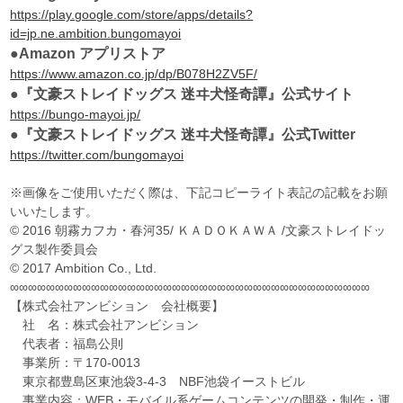
https://play.google.com/store/apps/details?
id=jp.ne.ambition.bungomayoi
●Amazon アプリストア
https://www.amazon.co.jp/dp/B078H2ZV5F/
●『文豪ストレイドッグス 迷ヰ犬怪奇譚』公式サイト
https://bungo-mayoi.jp/
●『文豪ストレイドッグス 迷ヰ犬怪奇譚』公式Twitter
https://twitter.com/bungomayoi
※画像をご使用いただく際は、下記コピーライト表記の記載をお願
いいたします。
© 2016 朝霧カフカ・春河35/ ＫＡＤＯＫＡＷＡ /文豪ストレイドッ
グス製作委員会
© 2017 Ambition Co., Ltd.
∞∞∞∞∞∞∞∞∞∞∞∞∞∞∞∞∞∞∞∞∞∞∞∞∞∞∞∞∞∞∞∞∞∞∞∞∞∞∞∞
【株式会社アンビション 会社概要】
社 名：株式会社アンビション
代表者：福島公則
事業所：〒170-0013
東京都豊島区東池袋3-4-3 NBF池袋イーストビル
事業内容：WEB・モバイル系ゲームコンテンツの開発・制作・運