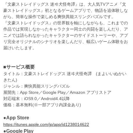
『文豪ストレイドッグス 迷ヰ犬怪奇譚』は、大人気TVアニメ『文
豪ストレイドッグス』初となるゲームアプリで、物語を追体験しな
がら、簡単な操作で楽しめる爽快異能スリングパズルです。
『文豪ストレイドッグス』の世界観を軸にしながらも、これまでの
作品では実現しなかったキャラクター同士の共闘を楽しんだり、ア
ニメでは語られなかったキャラクターのサイドストーリーや、アプ
リ完全オリジナルのシナリオを楽しんだり、幅広いゲーム体験をお
届けいたします。
■サービス概要
タイトル：文豪ストレイドッグス 迷ヰ犬怪奇譚 (まよいいぬかい
きたん)
ジャンル：爽快異能スリングパズル
展開先：App Store／Google Play／Amazon アプリストア
対応端末：iOS9.0／Android4.4以降
価格：基本無料(※一部アプリ内課金あり)
●App Store
https://itunes.apple.com/jp/app/id1238014622
●Google Play