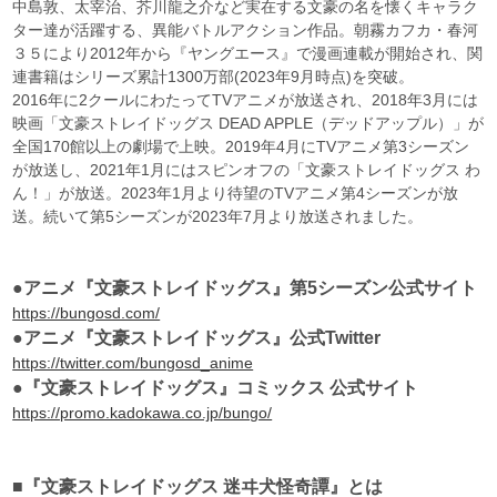
中島敦、太宰治、芥川龍之介など実在する文豪の名を懐くキャラク
ター達が活躍する、異能バトルアクション作品。朝霧カフカ・春河
３５により2012年から『ヤングエース』で漫画連載が開始され、関
連書籍はシリーズ累計1300万部(2023年9月時点)を突破。
2016年に2クールにわたってTVアニメが放送され、2018年3月には
映画「文豪ストレイドッグス DEAD APPLE（デッドアップル）」が
全国170館以上の劇場で上映。2019年4月にTVアニメ第3シーズン
が放送し、2021年1月にはスピンオフの「文豪ストレイドッグス わ
ん！」が放送。2023年1月より待望のTVアニメ第4シーズンが放
送。続いて第5シーズンが2023年7月より放送されました。
●アニメ『文豪ストレイドッグス』第5シーズン公式サイト
https://bungosd.com/
●アニメ『文豪ストレイドッグス』公式Twitter
https://twitter.com/bungosd_anime
●『文豪ストレイドッグス』コミックス 公式サイト
https://promo.kadokawa.co.jp/bungo/
■『文豪ストレイドッグス 迷ヰ犬怪奇譚』とは