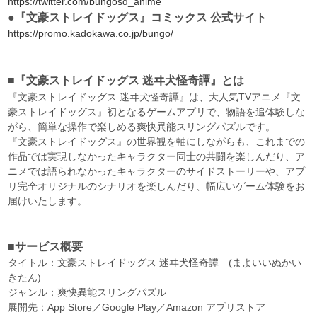
https://twitter.com/bungosd_anime
●『文豪ストレイドッグス』コミックス 公式サイト
https://promo.kadokawa.co.jp/bungo/
■『文豪ストレイドッグス 迷ヰ犬怪奇譚』とは
『文豪ストレイドッグス 迷ヰ犬怪奇譚』は、大人気TVアニメ『文
豪ストレイドッグス』初となるゲームアプリで、物語を追体験しな
がら、簡単な操作で楽しめる爽快異能スリングパズルです。
『文豪ストレイドッグス』の世界観を軸にしながらも、これまでの
作品では実現しなかったキャラクター同士の共闘を楽しんだり、ア
ニメでは語られなかったキャラクターのサイドストーリーや、アプ
リ完全オリジナルのシナリオを楽しんだり、幅広いゲーム体験をお
届けいたします。
■サービス概要
タイトル：文豪ストレイドッグス 迷ヰ犬怪奇譚 (まよいいぬかい
きたん)
ジャンル：爽快異能スリングパズル
展開先：App Store／Google Play／Amazon アプリストア