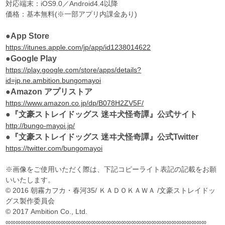
対応端末：iOS9.0／Android4.4以降
価格：基本無料(※一部アプリ内課金あり)
●App Store
https://itunes.apple.com/jp/app/id1238014622
●Google Play
https://play.google.com/store/apps/details?
id=jp.ne.ambition.bungomayoi
●Amazon アプリストア
https://www.amazon.co.jp/dp/B078H2ZV5F/
●『文豪ストレイドッグス 迷ヰ犬怪奇譚』公式サイト
http://bungo-mayoi.jp/
●『文豪ストレイドッグス 迷ヰ犬怪奇譚』公式Twitter
https://twitter.com/bungomayoi
※画像をご使用いただく際は、下記コピーライト表記の記載をお願
いいたします。
© 2016 朝霧カフカ・春河35/ ＫＡＤＯＫＡＷＡ /文豪ストレイドッ
グス製作委員会
© 2017 Ambition Co., Ltd.
∞∞∞∞∞∞∞∞∞∞∞∞∞∞∞∞∞∞∞∞∞∞∞∞∞∞∞∞∞∞∞∞∞∞∞∞∞∞∞∞