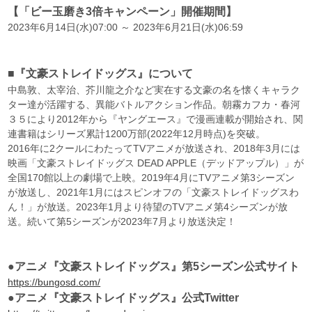
【「ビー玉磨き3倍キャンペーン」開催期間】
2023年6月14日(水)07:00 ～ 2023年6月21日(水)06:59
■『文豪ストレイドッグス』について
中島敦、太宰治、芥川龍之介など実在する文豪の名を懐くキャラク
ター達が活躍する、異能バトルアクション作品。朝霧カフカ・春河
３５により2012年から『ヤングエース』で漫画連載が開始され、関
連書籍はシリーズ累計1200万部(2022年12月時点)を突破。
2016年に2クールにわたってTVアニメが放送され、2018年3月には
映画「文豪ストレイドッグス DEAD APPLE（デッドアップル）」が
全国170館以上の劇場で上映。2019年4月にTVアニメ第3シーズン
が放送し、2021年1月にはスピンオフの「文豪ストレイドッグスわ
ん！」が放送。2023年1月より待望のTVアニメ第4シーズンが放
送。続いて第5シーズンが2023年7月より放送決定！
●アニメ『文豪ストレイドッグス』第5シーズン公式サイト
https://bungosd.com/
●アニメ『文豪ストレイドッグス』公式Twitter