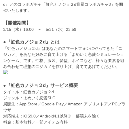
d』とのコラボガチャ「虹色カノジョ２d背景コラボガチャ3」を開
催いたします。
【開催期間】
3/15（水）16:00 ～ 5/31（水）23:59
●『虹色カノジョ２d』とは
『虹色カノジョ２d』はあなたのスマートフォンにやってきた「ニ
ジカノ」をあなた好みに育て上げる「よめいく恋愛シミュレーショ
ンゲーム」です。性格、服装、髪型、ボイスなど、様々な要素を組
み合わせて理想のニジカノを作り上げ、育ててあげてください。
●『虹色カノジョ２d』サービス概要
タイトル：虹色カノジョ２d
ジャンル：よめいく恋愛SLG
展開先：App Store／Google Play／Amazon アプリストア／PCブラ
ウザ
対応端末：iOS9.0／Android4.1以降※一部端末を除く
料金：基本無料／一部アイテム有料