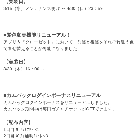
【実装日】
3/15（水）メンテナンス明け ～ 4/30（日）23：59
■髪色変更機能リニューアル！
アプリ内『クローゼット』において、前髪と後髪をそれぞれ違う色
で着せ替えることが可能になりました。
【実装日】
3/30（木）16：00 ～
■カムバックログインボーナスリニューアル
カムバックログインボーナスをリニューアルしました。
カムバック期間中は毎日ガチャチケットがGETできます。
【配布内容】
1日目 ｶﾞﾁｬﾁｹｯﾄ ×1
2日目 ｶﾞﾁｬ補助ﾁｹｯﾄ ×3