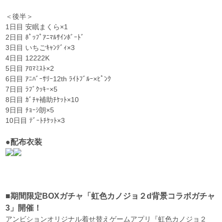
＜後半＞
1日目 安眠まくら×1
2日目 ﾎﾟｯﾌﾟｱﾆﾏﾙｻｲﾝﾎﾞｰﾄﾞ
3日目 いちごｷｬﾝﾃﾞｨ×3
4日目 12222K
5日目 ｱﾛﾏﾐｽﾄ×2
6日目 ｱﾆﾊﾞｰｻﾘｰ12th ﾗｲﾄﾌﾞﾙｰ×ﾋﾟﾝｸ
7日目 ﾗﾌﾞｸｯｷｰ×5
8日目 ｶﾞﾁｬ補助ﾁｹｯﾄ×10
9日目 ﾁｮｰｼ朗×5
10日目 ﾃﾞｰﾄﾁｹｯﾄ×3
●配布衣装
■期間限定BOXガチャ「虹色カノジョ２d背景コラボガチャ
3」開催！
アンビションオリジナル着せ替えゲームアプリ『虹色カノジョ２