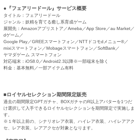
●『フェアリードール』サービス概要
タイトル：フェアリードール
ジャンル：妖精を育てる癒し系育成ゲーム
展開先：Amazonアプリストア／Ameba／App Store／au Market／
dゲーム／
Google Play／GREEスマートフォン／NTTドコモdメニュー®／
mixiスマートフォン／Mobageスマートフォン／SoftBank／
ヤマダゲーム スマートフォン
対応端末：iOS8.0／Android2.3以降※一部端末を除く
料金：基本無料／一部アイテム有料
■ロイヤルセレクション期間限定販売
過去の期間限定GPTガチャ、BOXガチャのR以上アバターを1つだ
け選択して入手できるロイヤルセレクションを期間限定で実施しま
す。
※１年以上前の、シナリオレア衣装、ハイレア衣装、ハイレアアク
セ、レア衣装、レアアクセが対象となります。