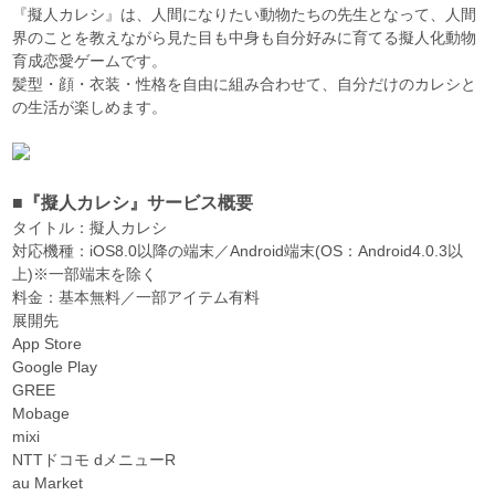
『擬人カレシ』は、人間になりたい動物たちの先生となって、人間
界のことを教えながら見た目も中身も自分好みに育てる擬人化動物
育成恋愛ゲームです。
髪型・顔・衣装・性格を自由に組み合わせて、自分だけのカレシと
の生活が楽しめます。
■『擬人カレシ』サービス概要
タイトル：擬人カレシ
対応機種：iOS8.0以降の端末／Android端末(OS：Android4.0.3以
上)※一部端末を除く
料金：基本無料／一部アイテム有料
展開先
App Store
Google Play
GREE
Mobage
mixi
NTTドコモ dメニューR
au Market