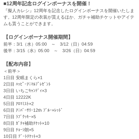
■12周年記念ログインボーナスを開催！
『擬人カレシ』12周年を記念したログインボーナスを開催いたしま
す。12周年限定の衣装が貰えるほか、ガチャ補助チケットやアイテ
ムも貰うことができます。
【ログインボーナス開催期間】
前半：3/1（水）05:00 ～ 3/12（日）04:59
後半：3/15（水）05:00 ～ 3/26（日）04:59
【配布内容】
＜前半＞
1日目 安眠まくら×1
2日目 ﾊｯﾋﾟｰｱﾆﾏﾙﾌﾟﾚｾﾞﾝﾄ
3日目 いちごｷｬﾝﾃﾞｨ×3
4日目 12222K
5日目 ｱﾛﾏﾐｽﾄ×2
6日目 ｱﾆﾊﾞｰｻﾘｰ12th ﾌﾞﾙｰ×ﾚｯﾄﾞ
7日目 ﾗﾌﾞｸｯｷｰ×5
8日目 ｶﾞﾁｬ補助ﾁｹｯﾄ×10
9日目 ﾁｮｰｼ朗×5
10日目 ﾃﾞｰﾄﾁｹｯﾄ×3