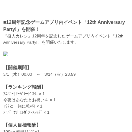
■12周年記念ゲームアプリ内イベント「12th Anniversary
Party!」を開催！
『擬人カレシ』12周年を記念したゲームアプリ内イベント「12th
Anniversary Party!」を開催いたします。
【開催期間】
3/1（水）00:00 ～ 3/14（火）23:59
【ランキング報酬】
ｱﾆﾊﾞｰｻﾘｰﾊﾟﾚｰﾄﾞｽﾀ- × 1
今夜はあなたとお祝いを × 1
ﾖｳﾀと一緒に乾杯! × 1
ｱﾆﾊﾞｰｻﾘｰｴﾚｶﾞﾝﾄﾌﾗｯｸﾞ × 1
【個人目標報酬】
100ep 肉球ｽﾀﾝﾌﾟ×1