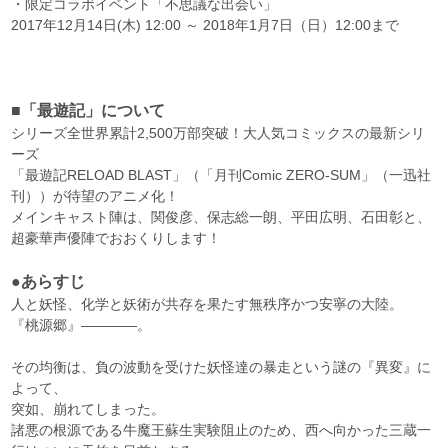
・限定コラボイベント「不思議な出会い」
2017年12月14日(木) 12:00 ～ 2018年1月7日（日）12:00まで
■「最遊記」について
シリーズ全世界累計2,500万部突破！大人気コミックスの最新シリ
ーズ
「最遊記RELOAD BLAST」（「月刊Comic ZERO-SUM」（一迅社
刊））が待望のアニメ化！
メインキャスト陣は、関俊彦、保志総一朗、平田広明、石田彰と、
超豪華声優陣でおおくりします！
●あらすじ
人と妖怪、化学と妖術が共存を果たす無秩序かつ安寧の大陸。
『桃源郷』――――。
その均衡は、負の波動を受けた妖怪達の暴走という謎の『異変』に
よって、
突如、崩れてしまった。
諸悪の根源である牛魔王蘇生実験阻止のため、西へ向かった三蔵一