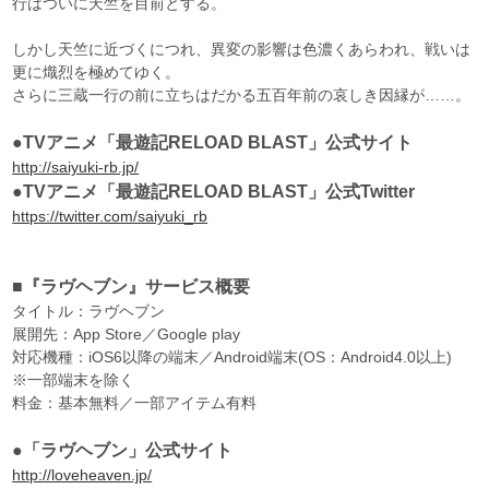
行はついに天竺を目前とする。
しかし天竺に近づくにつれ、異変の影響は色濃くあらわれ、戦いは
更に熾烈を極めてゆく。
さらに三蔵一行の前に立ちはだかる五百年前の哀しき因縁が……。
●TVアニメ「最遊記RELOAD BLAST」公式サイト
http://saiyuki-rb.jp/
●TVアニメ「最遊記RELOAD BLAST」公式Twitter
https://twitter.com/saiyuki_rb
■『ラヴヘブン』サービス概要
タイトル：ラヴヘブン
展開先：App Store／Google play
対応機種：iOS6以降の端末／Android端末(OS：Android4.0以上)
※一部端末を除く
料金：基本無料／一部アイテム有料
●「ラヴヘブン」公式サイト
http://loveheaven.jp/