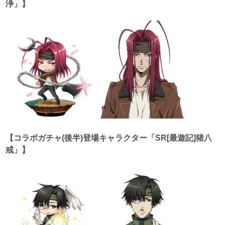
浄」】
【コラボガチャ(後半)登場キャラクター「SR[最遊記]猪八
戒」】