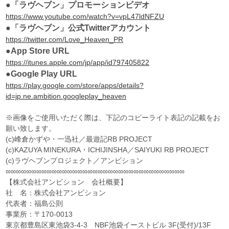
●「ラヴヘブン」プロモーションビデオ
https://www.youtube.com/watch?v=vpL47ldNFZU
●「ラヴヘブン」公式Twitterアカウント
https://twitter.com/Love_Heaven_PR
●App Store URL
https://itunes.apple.com/jp/app/id797405822
●Google Play URL
https://play.google.com/store/apps/details?
id=jp.ne.ambition.googleplay_heaven
※画像をご使用いただく際は、下記のコピーライト表記の記載をお
願い致します。
(c)峰倉かずや・一迅社／最遊記RB PROJECT
(c)KAZUYA MINEKURA・ICHIJINSHA／SAIYUKI RB PROJECT
(c)ラヴヘブンプロジェクト／アンビション
∞∞∞∞∞∞∞∞∞∞∞∞∞∞∞∞∞∞∞∞∞∞∞∞∞∞∞∞∞∞∞∞∞∞∞
【株式会社アンビション 会社概要】
社 名：株式会社アンビション
代表者：福島公則
事業所：〒170-0013
東京都豊島区東池袋3-4-3 NBF池袋イーストビル 3F(受付)/13F