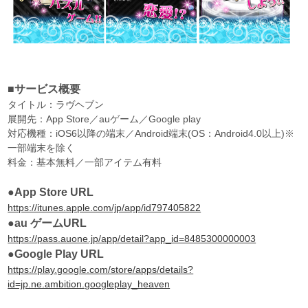
■サービス概要
タイトル：ラヴヘブン
展開先：App Store／auゲーム／Google play
対応機種：iOS6以降の端末／Android端末(OS：Android4.0以上)※
一部端末を除く
料金：基本無料／一部アイテム有料
●App Store URL
https://itunes.apple.com/jp/app/id797405822
●au ゲームURL
https://pass.auone.jp/app/detail?app_id=8485300000003
●Google Play URL
https://play.google.com/store/apps/details?
id=jp.ne.ambition.googleplay_heaven