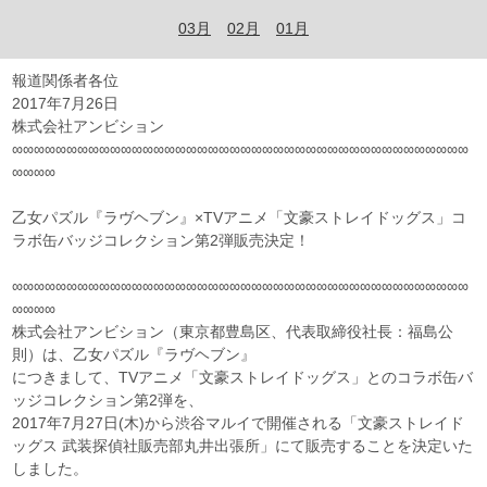
03月
02月
01月
報道関係者各位
2017年7月26日
株式会社アンビション
∞∞∞∞∞∞∞∞∞∞∞∞∞∞∞∞∞∞∞∞∞∞∞∞∞∞∞∞∞∞∞∞∞∞∞∞∞∞∞∞∞∞
∞∞∞∞
乙女パズル『ラヴヘブン』×TVアニメ「文豪ストレイドッグス」コ
ラボ缶バッジコレクション第2弾販売決定！
∞∞∞∞∞∞∞∞∞∞∞∞∞∞∞∞∞∞∞∞∞∞∞∞∞∞∞∞∞∞∞∞∞∞∞∞∞∞∞∞∞∞
∞∞∞∞
株式会社アンビション（東京都豊島区、代表取締役社長：福島公
則）は、乙女パズル『ラヴヘブン』
につきまして、TVアニメ「文豪ストレイドッグス」とのコラボ缶バ
ッジコレクション第2弾を、
2017年7月27日(木)から渋谷マルイで開催される「文豪ストレイド
ッグス 武装探偵社販売部丸井出張所」にて販売することを決定いた
しました。