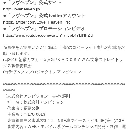
●「ラヴヘブン」公式サイト
http://loveheaven.jp/
●「ラヴヘブン」公式Twitterアカウント
https://twitter.com/Love_Heaven_PR
●「ラヴヘブン」プロモーションビデオ
https://www.youtube.com/watch?v=vpL47ldNFZU
※画像をご使用いただく際は、下記のコピーライト表記の記載をお
願い致します。
(c)2016 朝霧カフカ・春河35/ＫＡＤＯＫＡＷＡ/文豪ストレイドッ
グス製作委員会
(c)ラヴヘブンプロジェクト／アンビション
∞∞∞∞∞∞∞∞∞∞∞∞∞∞∞∞∞∞∞∞∞∞∞∞∞∞∞∞∞∞∞∞∞∞∞∞∞∞∞∞∞∞
∞∞∞∞
【株式会社アンビション 会社概要】
社 名：株式会社アンビション
代表者：福島公則
事業所：〒170-0013
東京都豊島区東池袋3-4-3 NBF池袋イーストビル 3F(受付)/13F
事業内容：WEB・モバイル系ゲームコンテンツの開発・制作・運