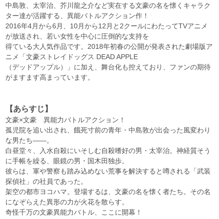
中島敦、太宰治、芥川龍之介など実在する文豪の名を懐くキャラク
ター達が活躍する、異能バトルアクション作！
2016年4月から6月、10月から12月と2クールにわたってTVアニメ
が放送され、若い女性を中心に圧倒的な支持を
得ている大人気作品です。2018年初春の公開が発表された劇場版ア
ニメ「文豪ストレイドッグス DEAD APPLE
（デッドアップル）」に加え、舞台化も控えており、ファンの期待
がますます高まっています。
【あらすじ】
文豪×文豪 異能力バトルアクション！
孤児院を追い出され、餓死寸前の青年・中島敦が出会った風変わり
な男たち――。
白昼堂々、入水自殺にいそしむ自殺嗜好の男・太宰治。神経質そう
に手帳を繰る、眼鏡の男・国木田独歩。
彼らは、軍や警察も踏み込めない荒事を解決すると噂される「武装
探偵社」の社員であった。
架空の都市ヨコハマ。登場するは、文豪の名を懐く者たち。その名
になぞらえた異形の力が火花を散らす。
奇怪千万の文豪異能力バトル、ここに開幕！