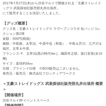
2017年7月27日(木)から渋谷マルイで開催される「文豪ストレイド
ッグス 武装探偵社販売部丸井出張所」
にて販売することを決定いたしました。
【グッズ概要】
グッズ名：文豪ストレイドッグス ラヴヘブンコラボ 缶バッジコレ
クション第2弾
金額：500円(税抜)
種類：中島敦、太宰治、中原中也（和装）、中島＆芥川、江戸川＆
福沢、太宰＆中原、
フランシス･F、太宰治(黒の時代Ver.)、織田作之助、坂口安吾(全10
種)
サイズ：直径約56㎜
仕様：ブラインド仕様 ※BOX販売はございません。
発売元・販売元：株式会社フロンティアワークス
＜文豪ストレイドッグス 武装探偵社販売部丸井出張所 概要
＞
【開催場所】
渋谷マルイ8Fイベントスペース
【開催期間】