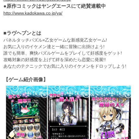
●原作コミックはヤングエースにて絶賛連載中
http://www.kadokawa.co.jp/ya/
■ラヴヘブンとは
パネルタッチパズル×乙女ゲームな新感覚乙女ゲーム!
お気に入りのイケメン達と一緒に冒険に出掛けよう!
誰でも簡単、爽快パズルゲームをプレイして好感度をゲット!
攻略対象の好感度を上げて絆を深めたら恋愛に発展!!
あなたのテクニックでお気に入りのイケメンをドロップしよう!
【ゲーム紹介画像】