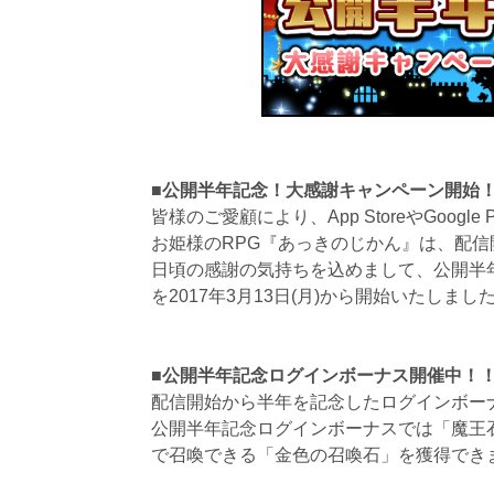
■公開半年記念！大感謝キャンペーン開始
皆様のご愛顧により、App StoreやGoogl
お姫様のRPG『あっきのじかん』は、配
日頃の感謝の気持ちを込めまして、公開半
を2017年3月13日(月)から開始いたしまし
■公開半年記念ログインボーナス開催中！
配信開始から半年を記念したログインボーナス
公開半年記念ログインボーナスでは「魔王
で召喚できる「金色の召喚石」を獲得でき