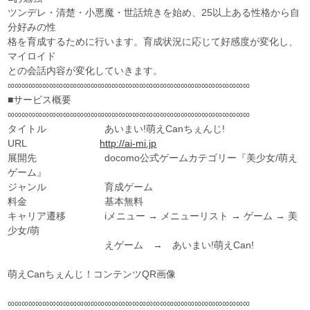
ツンデレ・清楚・小悪魔・世話焼きを始め、25以上ある性格から自
分好みの性
格を育成するために行います。育成状況に応じて好感度が変化し、
マイロイド
との会話内容が変化していきます。
∞∞∞∞∞∞∞∞∞∞∞∞∞∞∞∞∞∞∞∞∞∞∞∞∞∞∞∞∞∞∞∞∞∞∞
■サービス概要
∞∞∞∞∞∞∞∞∞∞∞∞∞∞∞∞∞∞∞∞∞∞∞∞∞∞∞∞∞∞∞∞∞∞∞
タイトル あいまい!萌えCanちぇんじ!
URL
http://ai-mi.jp
展開先 docomo公式ゲームカテゴリー『美少女/萌え
ゲーム』
ジャンル 育成ゲーム
料金 基本無料
キャリア遷移 iメニュー → メニューリスト → ゲーム → 美
少女/萌
えゲーム → あいまい!萌えCan!
萌えCanちぇんじ！コンテンツQR画像
∞∞∞∞∞∞∞∞∞∞∞∞∞∞∞∞∞∞∞∞∞∞∞∞∞∞∞∞∞∞∞∞∞∞∞