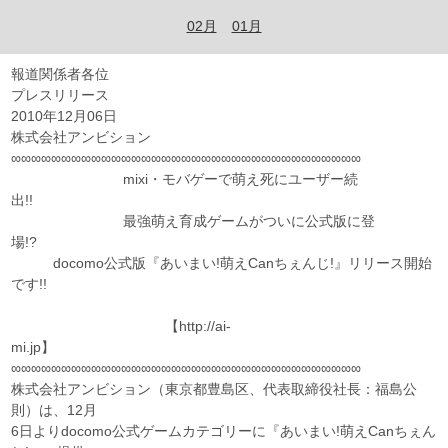
02月
01月
報道関係者各位
プレスリリース
2010年12月06日
株式会社アンビション
∞∞∞∞∞∞∞∞∞∞∞∞∞∞∞∞∞∞∞∞∞∞∞∞∞∞∞∞∞∞∞∞∞∞∞
mixi・モバゲーで萌え死にユーザー続
出!!
最強萌え育成ゲームがついに公式版に登
場!?
docomo公式版『あいまい!萌えCanちぇんじ!』リリース開始
です!!
【http://ai-
mi.jp】
∞∞∞∞∞∞∞∞∞∞∞∞∞∞∞∞∞∞∞∞∞∞∞∞∞∞∞∞∞∞∞∞∞∞∞
株式会社アンビション（東京都豊島区、代表取締役社長：福島公
則）は、12月
6日よりdocomo公式ゲームカテゴリーに『あいまい!萌えCanちぇん