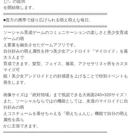
じ!』の提供
を開始致します。
∞∞∞∞∞∞∞∞∞∞∞∞∞∞∞∞∞∞∞∞∞∞∞∞∞∞∞∞∞∞∞∞∞∞∞
■貴方の携帯で繰り広げられる萌え萌えな毎日。
∞∞∞∞∞∞∞∞∞∞∞∞∞∞∞∞∞∞∞∞∞∞∞∞∞∞∞∞∞∞∞∞∞∞∞
ソーシャル育成ゲームのコミュニケーションの楽しさと美少女育成
ゲームの萌
え要素を融合させたゲームアプリです。
自分好みの萌え属性を持つ美少女アンドロイド『マイロイド』を最
大３人まで
育成できます。髪型、フェイス、服装、アクセサリ３ヶ所をカスタ
マイズ可
能！美少女アンドロイドとの好感度を上げることで特別イベントも
発生します。
画像サイズは『絶対領域』まで視認できる大画面240×320サイズ！
また、ソーシャルならではの機能としては、友達のマイロイドに自
分好みの萌
えコスチュームを着せちゃえる『萌えちぇんじ』機能で自分の萌え
属性を高ら
かに主張できます。
∞∞∞∞∞∞∞∞∞∞∞∞∞∞∞∞∞∞∞∞∞∞∞∞∞∞∞∞∞∞∞∞∞∞∞