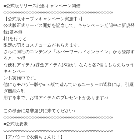
■公式版リリース記念キャンペーン開催!
∞∞∞∞∞∞∞∞∞∞∞∞∞∞∞∞∞∞∞∞∞∞∞∞∞∞∞∞∞∞∞∞∞∞∞
【公式版オープンキャンペーン実施中♪】
公式版正式サービス開始を記念して、キャンペーン期間中に新規登
録(基本無
料)を行うと、
限定の萌えコスチュームがもらえます。
さらに同社のコンテンツ『ネバーワールドオンライン』から登録す
ると、お得
な便利アイテム(課金アイテム)3種が、なんと各7個ももらえちゃう
キャンペー
ンも実施中です。
他にもモバゲー版やmixi版で遊んでいるユーザーの皆様には、引継
ぎ機能を利
用する事で、お得アイテムのプレゼントがあります♪♪
この機会に是非遊びに来てください♪
∞∞∞∞∞∞∞∞∞∞∞∞∞∞∞∞∞∞∞∞∞∞∞∞∞∞∞∞∞∞∞∞∞∞∞
■公式版要素
∞∞∞∞∞∞∞∞∞∞∞∞∞∞∞∞∞∞∞∞∞∞∞∞∞∞∞∞∞∞∞∞∞∞∞
【アバターで衣装ちぇんじ！】