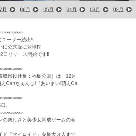
07月
06月
05月
04月
03月
02月
∞∞∞∞∞∞∞
にユーザー続出!!　　　　　　　　
に公式版に登場!?　　　　　　　
2日リリース開始です!! 
∞∞∞∞∞∞∞
表取締役社長：福島公則）は、12月
えCanちぇんじ!『あいまい!萌えCa
∞∞∞∞∞∞∞
毎日。
∞∞∞∞∞∞∞
ンの楽しさと美少女育成ゲームの萌
イド『マイロイド』を最大３人まで