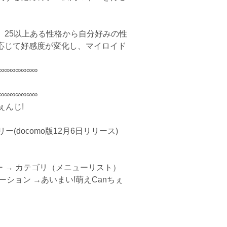
、25以上ある性格から自分好みの性
応じて好感度が変化し、マイロイド
∞∞∞∞∞∞∞
∞∞∞∞∞∞∞
ぇんじ!
(docomo版12月6日リリース)
ー → カテゴリ（メニューリスト） 
ション →あいまい!萌えCanちぇ