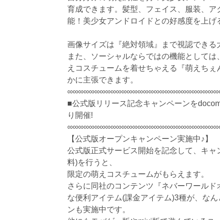
育成できます。髪型、フェイス、服装、ア
能！美少女アンドロイドとの好感度を上げ
画像サイズは『絶対領域』まで視認できる大画
また、ソーシャルならではの機能としては
えコスチュームを着せちゃえる『萌えちぇ
かに主張できます。
∞∞∞∞∞∞∞∞∞∞∞∞∞∞∞∞∞∞∞∞∞∞∞∞∞∞∞∞
■公式版リリース記念キャンペーンをdoco
り開催!
∞∞∞∞∞∞∞∞∞∞∞∞∞∞∞∞∞∞∞∞∞∞∞∞∞∞∞∞
【公式版オープンキャンペーン実施中♪】
公式版正式サービス開始を記念して、キャ
料)を行うと、
限定の萌えコスチュームがもらえます。
さらに同社のコンテンツ『ネバーワールド
な便利アイテム(課金アイテム)3種が、な
ンも実施中です。