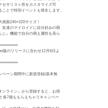
クセサリ３ヶ所をカスタマイズ可
ることで特別イベントも発生します。
面240×320サイズ！
、友達のマイロイドに自分好みの萌
んじ』機能で自分の萌え属性を高ら
∞∞∞∞∞∞∞
mo版のリリースに合わせ12月6日よ
∞∞∞∞∞∞∞
ンペーン期間中に新規登録(基本無
オンライン』から登録すると、お得
んと各7個ももらえちゃうキャンペー