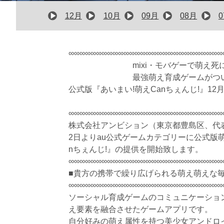
12月
10月
09月
08月
∞∞∞∞∞∞∞∞∞∞∞∞∞∞∞∞∞∞∞∞∞∞∞∞∞∞∞∞
　　　　　　　　mixi・モバゲーで萌え死
　　　　　　　　最強萌え育成ゲームがつい
公式版『あいまい!萌えCanちぇんじ!』12月
∞∞∞∞∞∞∞∞∞∞∞∞∞∞∞∞∞∞∞∞∞∞∞∞∞∞∞∞
株式会社アンビション（東京都豊島区、代
2日よりau公式ゲームカテゴリーに公式版萌
nちぇんじ!』の提供を開始致します。
∞∞∞∞∞∞∞∞∞∞∞∞∞∞∞∞∞∞∞∞∞∞∞∞∞∞∞∞
■貴方の携帯で繰り広げられる萌え萌えな
∞∞∞∞∞∞∞∞∞∞∞∞∞∞∞∞∞∞∞∞∞∞∞∞∞∞∞∞
ソーシャル育成ゲームのコミュニケーショ
え要素を融合させたゲームアプリです。
自分好みの萌え属性を持つ美少女アンドロ