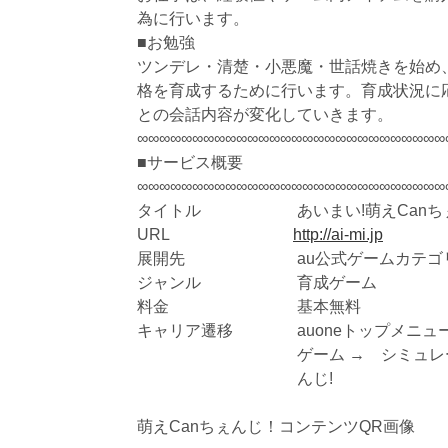
為に行います。
■お勉強
ツンデレ・清楚・小悪魔・世話焼きを始め
格を育成するために行います。育成状況に
との会話内容が変化していきます。
∞∞∞∞∞∞∞∞∞∞∞∞∞∞∞∞∞∞∞∞∞∞∞∞∞∞∞∞
■サービス概要 
∞∞∞∞∞∞∞∞∞∞∞∞∞∞∞∞∞∞∞∞∞∞∞∞∞∞∞∞
タイトル　　　　　　あいまい!萌えCanち
URL  　　　　　　　 
http://ai-mi.jp
展開先　　　　　　　au公式ゲームカテゴリー
ジャンル　　　　　　育成ゲーム
料金　　　　　　　　基本無料
キャリア遷移　　　　auoneトップメニュ
　　　　　　　　　　ゲーム →　シミュレー
　　　　　　　　　　んじ!
萌えCanちぇんじ！コンテンツQR画像