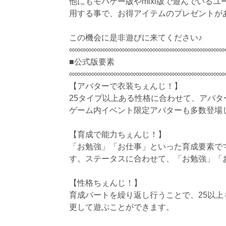
他にもモバゲー版やmixi版で遊んでいる
用する事で、お得アイテムのプレゼントがあ
この機会に是非遊びに来てください♪
∞∞∞∞∞∞∞∞∞∞∞∞∞∞∞∞∞∞∞∞∞∞∞∞∞∞∞∞
■公式版要素
∞∞∞∞∞∞∞∞∞∞∞∞∞∞∞∞∞∞∞∞∞∞∞∞∞∞∞∞
【アバターで衣装ちぇんじ！】
25タイプ以上ある性格に合わせて、アバ
ゲーム内イベント限定アバターも多数登場
【育成で能力ちぇんじ！】
「お勉強」「お仕事」といった育成要素で
す。ステータスに合わせて、「お勉強」「お
【性格ちぇんじ！】
育成パートを繰り返し行うことで、25以
更して遊ぶことができます。