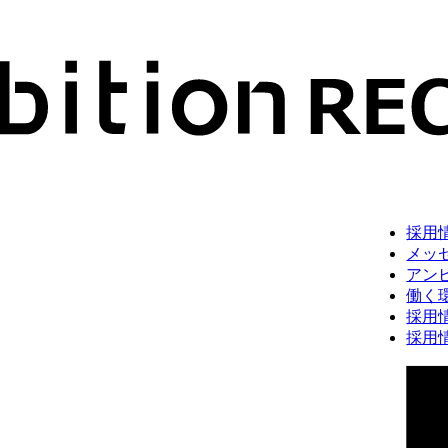
採用
メッ
アン
働く
採用
採用