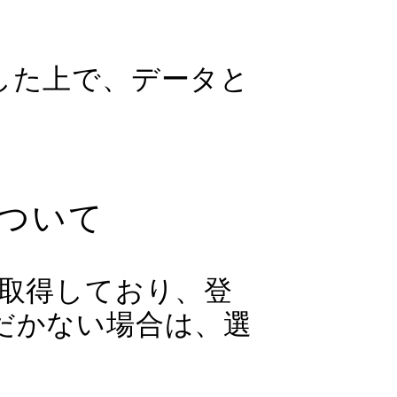
した上で、データと
について
を取得しており、登
だかない場合は、選