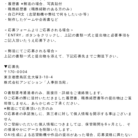
・履歴書 ※郵送の場合、写真貼付
・職務経歴書（職務経験のある方のみ）
・自己PR文（志望動機や弊社で何をしたいか等）
・制作したゲームや企画書など
＜応募フォームよりご応募される場合＞
「ENTRY」ボタンをクリックし、上記の書類一式と提出物と必要事項を
ご記入頂いたうえ応募下さい。
＜郵送にてご応募される場合＞
上記の書類一式と提出物を添えて、下記応募先までご郵送下さい。
▼応募先
〒170-0004
東京都豊島区北大塚3-10-4
株式会社アンビション「人事担当宛」
○書類選考通過者のみ、面接日・詳細をご連絡致します。
○ご応募の際に送付いただきました履歴書、職務経歴書等の提出物はご返
却致しません。あらかじめご了承ください。
※郵送にて応募頂いた方のみ
○応募者の承諾無しに、第三者に対して個人情報を開示する事はございま
せん
○ご登録いただいた個人情報につきましては、保管期間を6ヶ月とし、そ
の後速やかにデータを削除いたします。
○AI生成による志望動機や作品の提出があった場合、応募資格に満たない