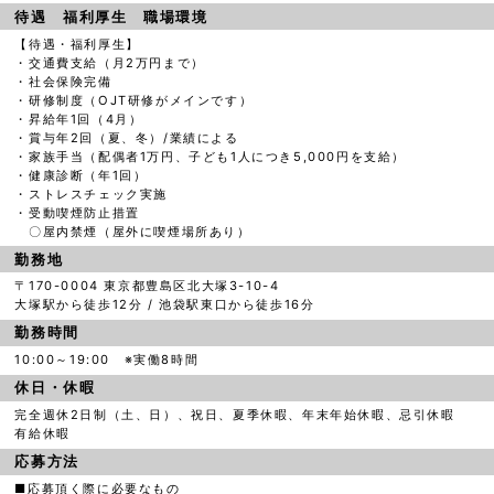
待遇 福利厚生 職場環境
【待遇・福利厚生】
・交通費支給（月2万円まで）
・社会保険完備
・研修制度（OJT研修がメインです）
・昇給年1回（4月）
・賞与年2回（夏、冬）/業績による
・家族手当（配偶者1万円、子ども1人につき5,000円を支給）
・健康診断（年1回）
・ストレスチェック実施
・受動喫煙防止措置
〇屋内禁煙（屋外に喫煙場所あり）
勤務地
〒170-0004 東京都豊島区北大塚3-10-4
大塚駅から徒歩12分 / 池袋駅東口から徒歩16分
勤務時間
10:00～19:00 ※実働8時間
休日・休暇
完全週休2日制（土、日）、祝日、夏季休暇、年末年始休暇、忌引休暇
有給休暇
応募方法
■応募頂く際に必要なもの